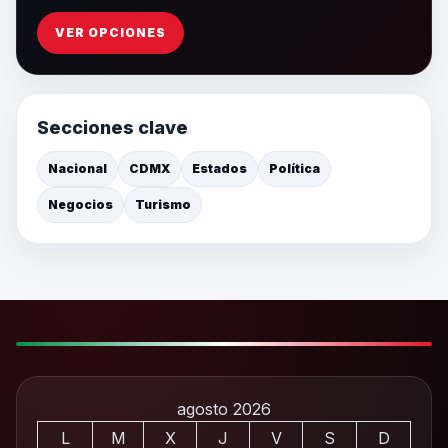
VER OPCIONES
Secciones clave
Nacional
CDMX
Estados
Política
Negocios
Turismo
agosto 2026
L
M
X
J
V
S
D