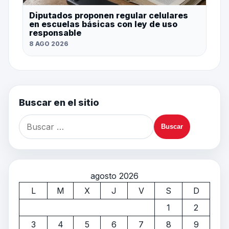
Diputados proponen regular celulares
en escuelas básicas con ley de uso
responsable
8 AGO 2026
Buscar en el sitio
agosto 2026
L
M
X
J
V
S
D
1
2
3
4
5
6
7
8
9