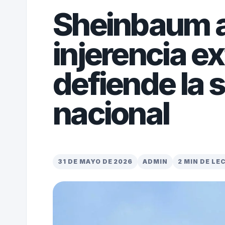
Sheinbaum a
injerencia ex
defiende la 
nacional
31 DE MAYO DE 2026
ADMIN
2 MIN DE LE