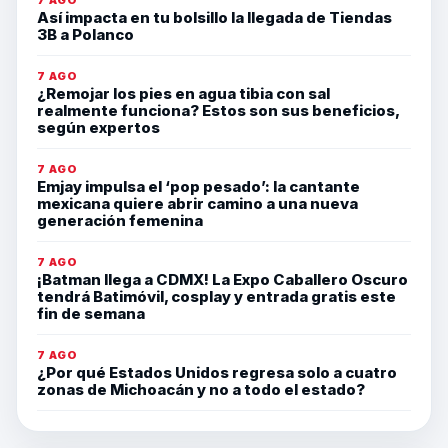
Así impacta en tu bolsillo la llegada de Tiendas
3B a Polanco
7 AGO
¿Remojar los pies en agua tibia con sal
realmente funciona? Estos son sus beneficios,
según expertos
7 AGO
Emjay impulsa el ‘pop pesado’: la cantante
mexicana quiere abrir camino a una nueva
generación femenina
7 AGO
¡Batman llega a CDMX! La Expo Caballero Oscuro
tendrá Batimóvil, cosplay y entrada gratis este
fin de semana
7 AGO
¿Por qué Estados Unidos regresa solo a cuatro
zonas de Michoacán y no a todo el estado?