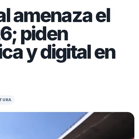
al amenaza el
6; piden
ica y digital en
CTURA