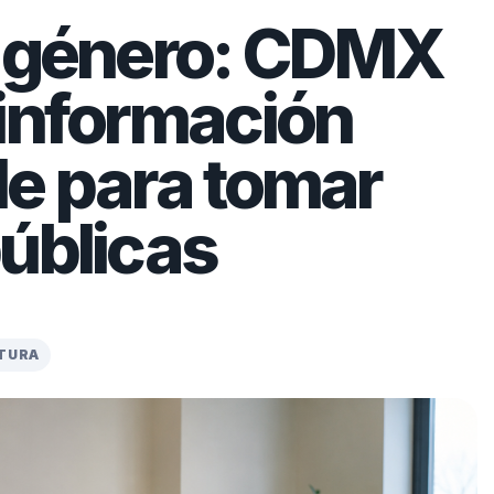
e género: CDMX
 información
le para tomar
úblicas
CTURA