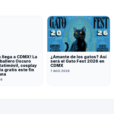
 llega a CDMX! La
¿Amante de los gatos? Así
ballero Oscuro
será el Gato Fest 2026 en
Batimóvil, cosplay
CDMX
a gratis este fin
7 AGO 2026
ana
26