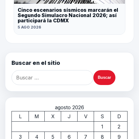
Cinco escenarios sísmicos marcarán el
Segundo Simulacro Nacional 2026; así
participará la CDMX
5 AGO 2026
Buscar en el sitio
agosto 2026
L
M
X
J
V
S
D
1
2
3
4
5
6
7
8
9