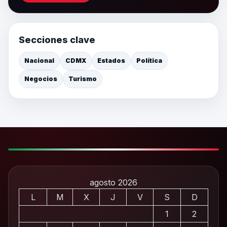
Secciones clave
Nacional
CDMX
Estados
Política
Negocios
Turismo
agosto 2026
L
M
X
J
V
S
D
1
2