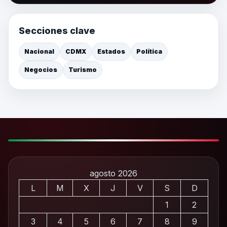
Secciones clave
Nacional
CDMX
Estados
Política
Negocios
Turismo
agosto 2026
L
M
X
J
V
S
D
1
2
3
4
5
6
7
8
9