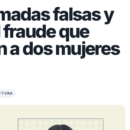
madas falsas y
l fraude que
ón a dos mujeres
ECTURA