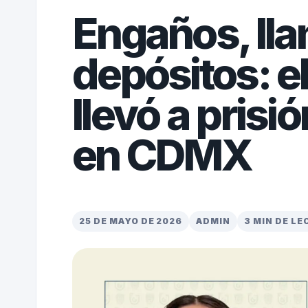
Engaños, lla
depósitos: e
llevó a prisi
en CDMX
25 DE MAYO DE 2026
ADMIN
3 MIN DE L