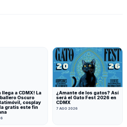
 llega a CDMX! La
¿Amante de los gatos? Así
ballero Oscuro
será el Gato Fest 2026 en
Batimóvil, cosplay
CDMX
a gratis este fin
7 AGO 2026
ana
26