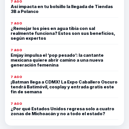
7 AGO
Así impacta en tu bolsillo la llegada de Tiendas
3B a Polanco
7 AGO
¿Remojar los pies en agua tibia con sal
realmente funciona? Estos son sus beneficios,
según expertos
7 AGO
Emjay impulsa el ‘pop pesado’: la cantante
mexicana quiere abrir camino a una nueva
generación femenina
7 AGO
¡Batman llega a CDMX! La Expo Caballero Oscuro
tendrá Batimóvil, cosplay y entrada gratis este
fin de semana
7 AGO
¿Por qué Estados Unidos regresa solo a cuatro
zonas de Michoacán y no a todo el estado?