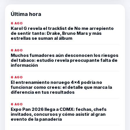
Última hora
6 AGO
Karol G revela el tracklist de No me arrepiento
de sentir tanto: Drake, Bruno Mars y más
estrellas se suman al álbum
6 AGO
Muchos fumadores aún desconocen los riesgos
del tabaco: estudio revela preocupante falta de
información
6 AGO
El entrenamiento noruego 4×4 podría no
funcionar como crees: el detalle que marca la
diferencia en tus resultados
6 AGO
Expo Pan 2026 llega a CDMX: fechas, chefs
invitados, concursos y cómo asistir al gran
evento de la panadería