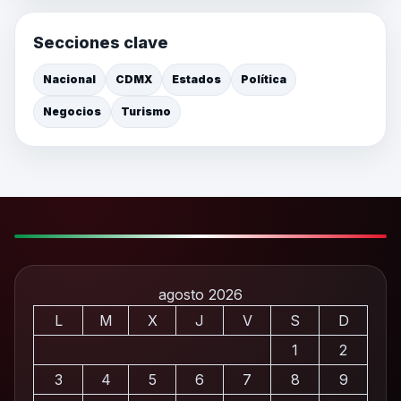
Secciones clave
Nacional
CDMX
Estados
Política
Negocios
Turismo
agosto 2026
L
M
X
J
V
S
D
1
2
3
4
5
6
7
8
9