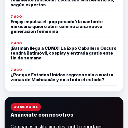
según expertos
7 AGO
Emjay impulsa el ‘pop pesado’: la cantante
mexicana quiere abrir camino a una nueva
generación femenina
7 AGO
¡Batman llega a CDMX! La Expo Caballero Oscuro
tendrá Batimóvil, cosplay y entrada gratis este
fin de semana
7 AGO
¿Por qué Estados Unidos regresa solo a cuatro
zonas de Michoacán y no a todo el estado?
COMERCIAL
Anúnciate con nosotros
Campañas institucionales, publirreportajes,