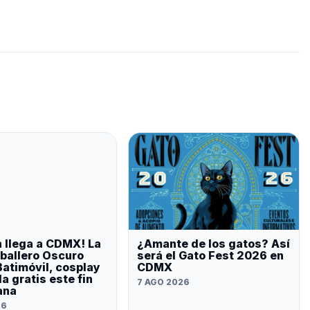
 llega a CDMX! La
¿Amante de los gatos? Así
ballero Oscuro
será el Gato Fest 2026 en
Batimóvil, cosplay
CDMX
a gratis este fin
7 AGO 2026
ana
26