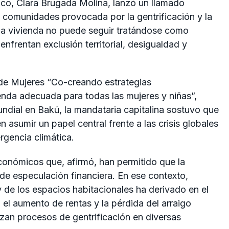
ico
,
Clara Brugada Molina
, lanzó un llamado
e comunidades provocada por la gentrificación y la
e la vivienda no puede seguir tratándose como
nfrentan exclusión territorial, desigualdad y
 de Mujeres “Co-creando estrategias
nda adecuada para todas las mujeres y niñas”,
ndial
en
Bakú
, la mandataria capitalina sostuvo que
 asumir un papel central frente a las crisis globales
rgencia climática.
onómicos que, afirmó, han permitido que la
e especulación financiera. En ese contexto,
 y de los espacios habitacionales ha derivado en el
l aumento de rentas y la pérdida del arraigo
an procesos de gentrificación en diversas