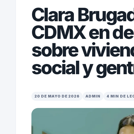
Clara Brugad
CDMX en deb
sobre viviend
social y gent
20 DE MAYO DE 2026
ADMIN
4 MIN DE L