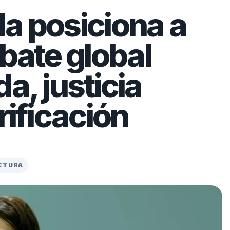
a posiciona a
ate global
a, justicia
rificación
ECTURA