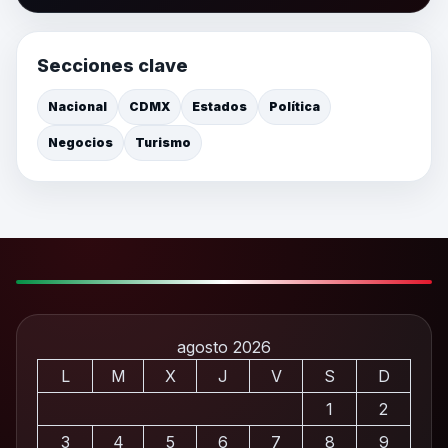
Secciones clave
Nacional
CDMX
Estados
Política
Negocios
Turismo
agosto 2026
L
M
X
J
V
S
D
1
2
3
4
5
6
7
8
9