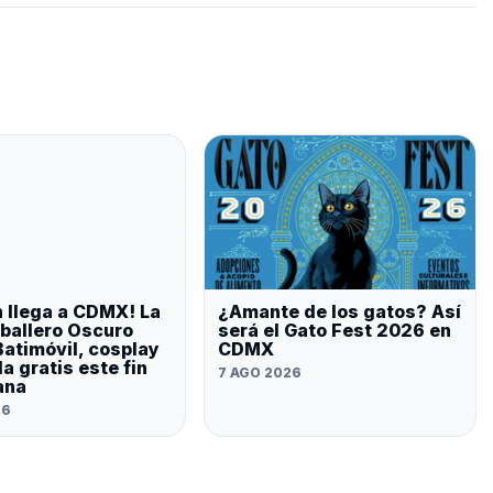
 llega a CDMX! La
¿Amante de los gatos? Así
ballero Oscuro
será el Gato Fest 2026 en
Batimóvil, cosplay
CDMX
a gratis este fin
7 AGO 2026
ana
26