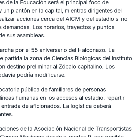
 de la Educación será el principal foco de
n plantón en la capital, mientras dirigentes del
alizar acciones cerca del AICM y del estadio si no
us demandas. Los horarios, trayectos y puntos
de sus asambleas.
marcha por el 55 aniversario del Halconazo. La
 partida la zona de Ciencias Biológicas del Instituto
on destino preliminar al Zócalo capitalino. Los
odavía podría modificarse.
ocatoria pública de familiares de personas
íneas humanas en los accesos al estadio, repartir
a entrada de aficionados. La logística deberá
antes.
aciones de la Asociación Nacional de Transportistas
el Campo Mexicano desde el martes 9, con posible