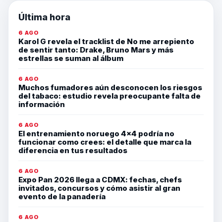
Última hora
6 AGO
Karol G revela el tracklist de No me arrepiento
de sentir tanto: Drake, Bruno Mars y más
estrellas se suman al álbum
6 AGO
Muchos fumadores aún desconocen los riesgos
del tabaco: estudio revela preocupante falta de
información
6 AGO
El entrenamiento noruego 4×4 podría no
funcionar como crees: el detalle que marca la
diferencia en tus resultados
6 AGO
Expo Pan 2026 llega a CDMX: fechas, chefs
invitados, concursos y cómo asistir al gran
evento de la panadería
6 AGO