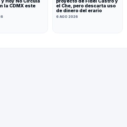
 y Hoy No Circula
proyecto de Fidel Castro y
an la CDMX este
el Che, pero descarta uso
de dinero del erario
26
6 AGO 2026