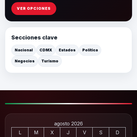
VER OPCIONES
Secciones clave
Nacional
CDMX
Estados
Política
Negocios
Turismo
agosto 2026
L
M
X
J
V
S
D