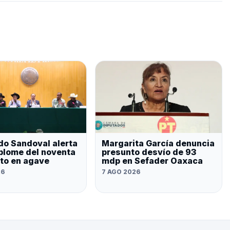
do Sandoval alerta
Margarita García denuncia
plome del noventa
presunto desvío de 93
nto en agave
mdp en Sefader Oaxaca
26
7 AGO 2026