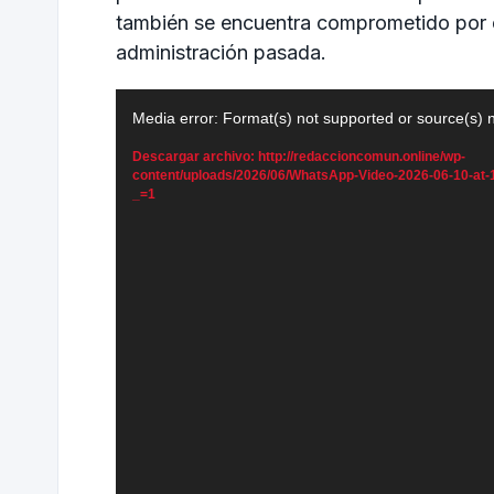
también se encuentra comprometido por 
administración pasada.
Reproductor
Media error: Format(s) not supported or source(s) 
de
Descargar archivo: http://redaccioncomun.online/wp-
vídeo
content/uploads/2026/06/WhatsApp-Video-2026-06-10-at
_=1