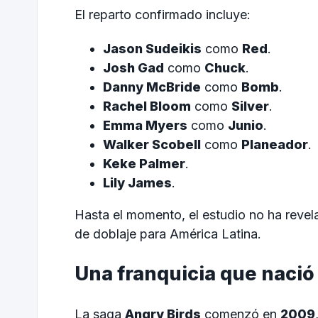
El reparto confirmado incluye:
Jason Sudeikis
como
Red
.
Josh Gad
como
Chuck
.
Danny McBride
como
Bomb
.
Rachel Bloom
como
Silver
.
Emma Myers
como
Junio
.
Walker Scobell
como
Planeador
.
Keke Palmer
.
Lily James
.
Hasta el momento, el estudio no ha revel
de doblaje para América Latina.
Una franquicia que nació
La saga
Angry Birds
comenzó en
2009