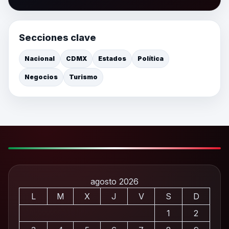
Secciones clave
Nacional
CDMX
Estados
Política
Negocios
Turismo
agosto 2026
L
M
X
J
V
S
D
1
2