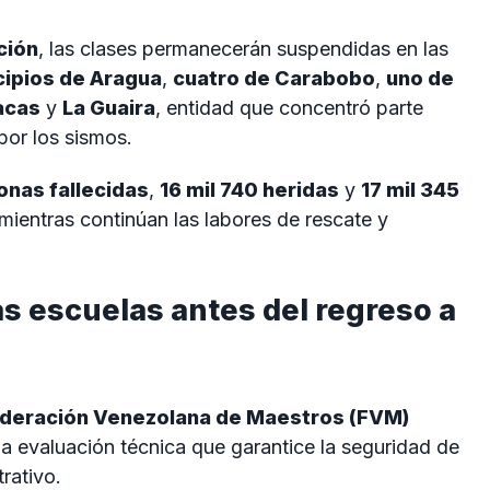
ción
, las clases permanecerán suspendidas en las
cipios de Aragua
,
cuatro de Carabobo
,
uno de
acas
y
La Guaira
, entidad que concentró parte
por los sismos.
onas fallecidas
,
16 mil 740 heridas
y
17 mil 345
 mientras continúan las labores de rescate y
as escuelas antes del regreso a
deración Venezolana de Maestros (FVM)
na evaluación técnica que garantice la seguridad de
rativo.