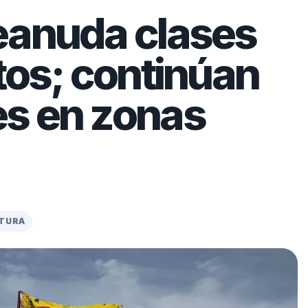
eanuda clases
tos; continúan
s en zonas
CTURA