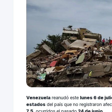
Venezuela
reanudó este
lunes 6 de juli
estados
del país que no registraron afe
7.5
, ocurridos el pasado
24 de junio
.