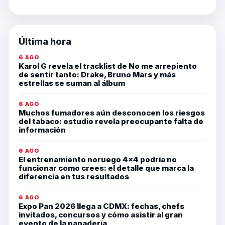
Última hora
6 AGO
Karol G revela el tracklist de No me arrepiento
de sentir tanto: Drake, Bruno Mars y más
estrellas se suman al álbum
6 AGO
Muchos fumadores aún desconocen los riesgos
del tabaco: estudio revela preocupante falta de
información
6 AGO
El entrenamiento noruego 4×4 podría no
funcionar como crees: el detalle que marca la
diferencia en tus resultados
6 AGO
Expo Pan 2026 llega a CDMX: fechas, chefs
invitados, concursos y cómo asistir al gran
evento de la panadería