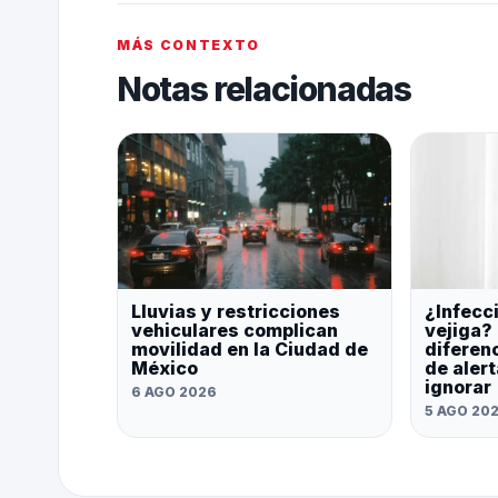
MÁS CONTEXTO
Notas relacionadas
Lluvias y restricciones
¿Infecci
vehiculares complican
vejiga?
movilidad en la Ciudad de
diferen
México
de aler
ignorar
6 AGO 2026
5 AGO 20