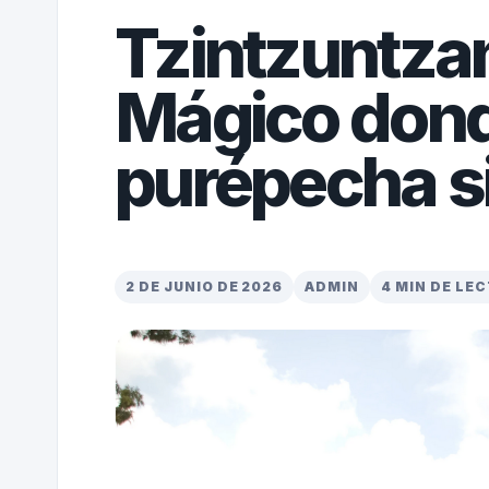
Tzintzuntzan
Mágico dond
purépecha s
2 DE JUNIO DE 2026
ADMIN
4 MIN DE LE