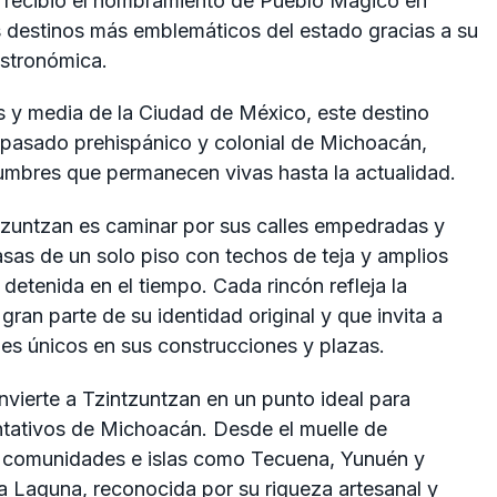
que recibió el nombramiento de Pueblo Mágico en
 destinos más emblemáticos del estado gracias a su
astronómica.
 y media de la Ciudad de México, este destino
el pasado prehispánico y colonial de Michoacán,
umbres que permanecen vivas hasta la actualidad.
ntzuntzan es caminar por sus calles empedradas y
casas de un solo piso con techos de teja y amplios
etenida en el tiempo. Cada rincón refleja la
an parte de su identidad original y que invita a
les únicos en sus construcciones y plazas.
vierte a Tzintzuntzan en un punto ideal para
ntativos de Michoacán. Desde el muelle de
 comunidades e islas como Tecuena, Yunuén y
a Laguna, reconocida por su riqueza artesanal y