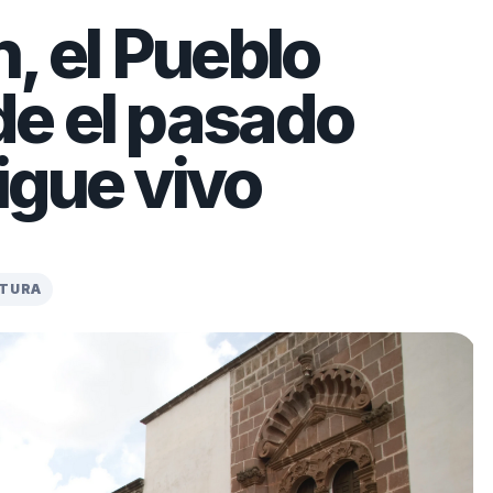
, el Pueblo
e el pasado
igue vivo
CTURA