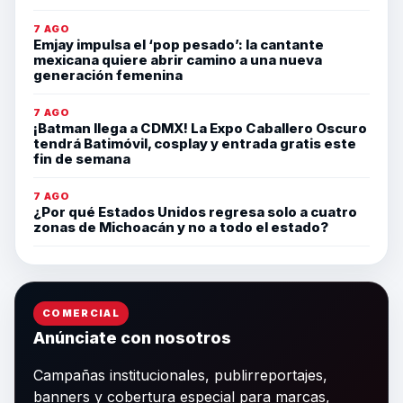
7 AGO
Emjay impulsa el ‘pop pesado’: la cantante
mexicana quiere abrir camino a una nueva
generación femenina
7 AGO
¡Batman llega a CDMX! La Expo Caballero Oscuro
tendrá Batimóvil, cosplay y entrada gratis este
fin de semana
7 AGO
¿Por qué Estados Unidos regresa solo a cuatro
zonas de Michoacán y no a todo el estado?
COMERCIAL
Anúnciate con nosotros
Campañas institucionales, publirreportajes,
banners y cobertura especial para marcas,