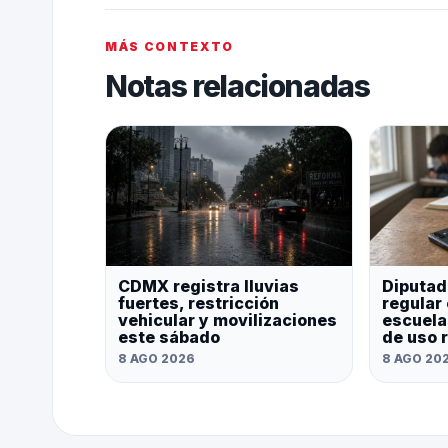
MÁS CONTEXTO
Notas relacionadas
CDMX registra lluvias
Diputad
fuertes, restricción
regular 
vehicular y movilizaciones
escuela
este sábado
de uso 
8 AGO 2026
8 AGO 20