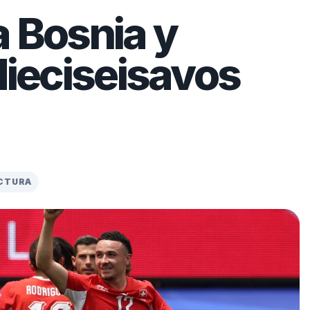
a Bosnia y
 dieciseisavos
ECTURA