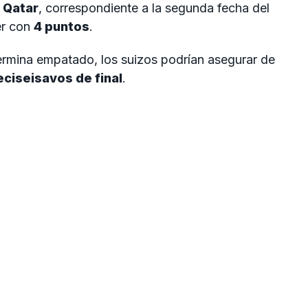
y
Qatar
, correspondiente a la segunda fecha del
er con
4 puntos
.
termina empatado, los suizos podrían asegurar de
eciseisavos de final
.