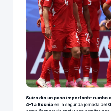
Suiza dio un paso importante rumbo a 
4-1 a Bosnia
en la segunda jornada del
G