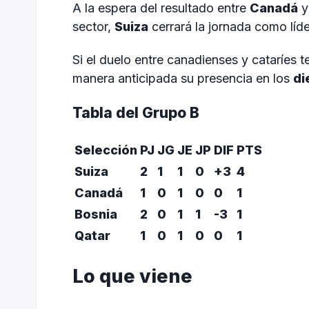
A la espera del resultado entre
Canadá
sector,
Suiza
cerrará la jornada como líd
Si el duelo entre canadienses y cataríes 
manera anticipada su presencia en los
di
Tabla del Grupo B
Selección
PJ
JG
JE
JP
DIF
PTS
Suiza
2
1
1
0
+3
4
Canadá
1
0
1
0
0
1
Bosnia
2
0
1
1
-3
1
Qatar
1
0
1
0
0
1
Lo que viene