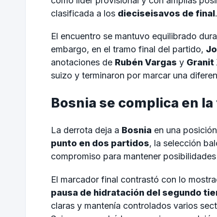
como líder provisional y con amplias posi
clasificada a los
dieciseisavos de final
El encuentro se mantuvo equilibrado dura
embargo, en el tramo final del partido,
Jo
anotaciones de
Rubén Vargas
y
Granit
suizo y terminaron por marcar una difere
Bosnia se complica en la 
La derrota deja a
Bosnia
en una posició
punto en dos partidos
, la selección b
compromiso para mantener posibilidades 
El marcador final contrastó con lo mostra
pausa de hidratación del segundo ti
claras y mantenía controlados varios sec