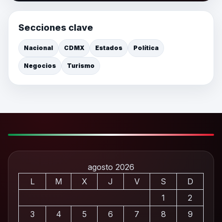
Secciones clave
Nacional
CDMX
Estados
Política
Negocios
Turismo
agosto 2026
L
M
X
J
V
S
D
1
2
3
4
5
6
7
8
9