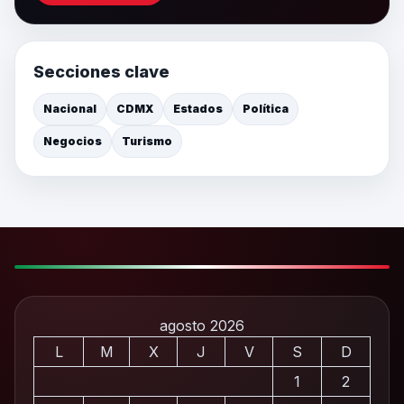
Secciones clave
Nacional
CDMX
Estados
Política
Negocios
Turismo
agosto 2026
L
M
X
J
V
S
D
1
2