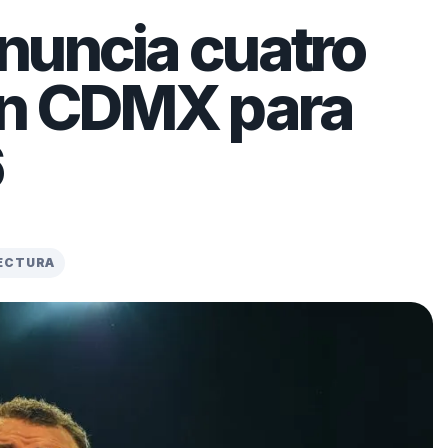
nuncia cuatro
en CDMX para
6
LECTURA