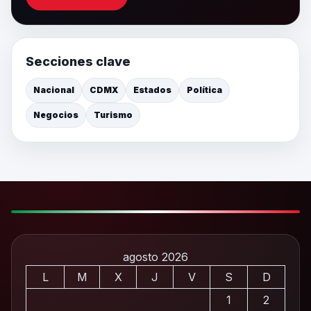
Secciones clave
Nacional
CDMX
Estados
Política
Negocios
Turismo
agosto 2026
L
M
X
J
V
S
D
1
2