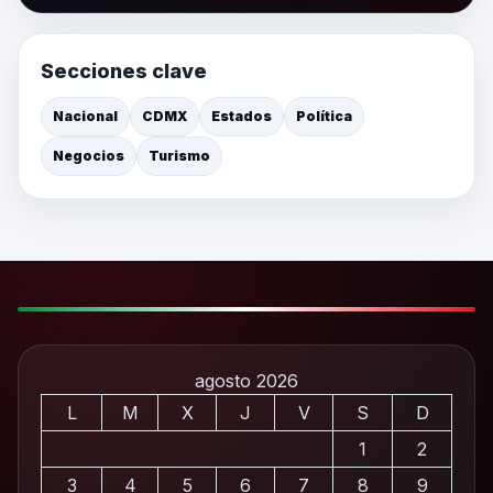
Secciones clave
Nacional
CDMX
Estados
Política
Negocios
Turismo
agosto 2026
L
M
X
J
V
S
D
1
2
3
4
5
6
7
8
9