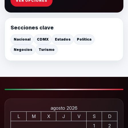
VER OPCIONES
Secciones clave
Nacional
CDMX
Estados
Política
Negocios
Turismo
agosto 2026
L
M
X
J
V
S
D
1
2