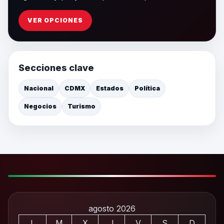
VER OPCIONES
Secciones clave
Nacional
CDMX
Estados
Política
Negocios
Turismo
agosto 2026
L
M
X
J
V
S
D