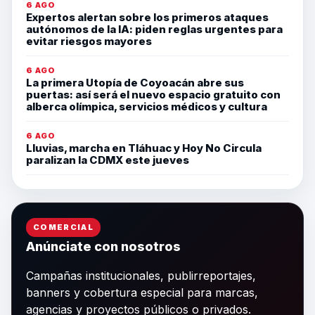
6 AGO
Expertos alertan sobre los primeros ataques
autónomos de la IA: piden reglas urgentes para
evitar riesgos mayores
6 AGO
La primera Utopía de Coyoacán abre sus
puertas: así será el nuevo espacio gratuito con
alberca olímpica, servicios médicos y cultura
6 AGO
Lluvias, marcha en Tláhuac y Hoy No Circula
paralizan la CDMX este jueves
COMERCIAL
Anúnciate con nosotros
Campañas institucionales, publirreportajes,
banners y cobertura especial para marcas,
agencias y proyectos públicos o privados.