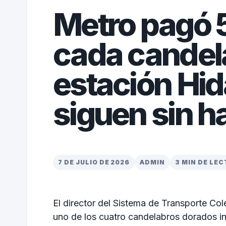
Metro pagó 5
cada candela
estación Hid
siguen sin h
7 DE JULIO DE 2026
ADMIN
3 MIN DE LE
El director del
Sistema de Transporte Col
uno de los cuatro candelabros dorados in