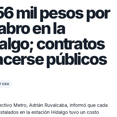
6 mil pesos por
bro en la
algo; contratos
acerse públicos
CTURA
ectivo Metro
,
Adrián Ruvalcaba
, informó que cada
stalados en la estación Hidalgo tuvo un costo