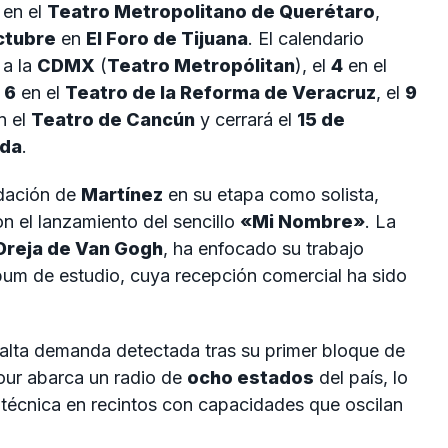
en el
Teatro Metropolitano de Querétaro
,
ctubre
en
El Foro de Tijuana
. El calendario
 a la
CDMX
(
Teatro Metropólitan
), el
4
en el
l
6
en el
Teatro de la Reforma de Veracruz
, el
9
n el
Teatro de Cancún
y cerrará el
15 de
ida
.
idación de
Martínez
en su etapa como solista,
n el lanzamiento del sencillo
«Mi Nombre»
. La
Oreja de Van Gogh
, ha enfocado su trabajo
lbum de estudio, cuya recepción comercial ha sido
 alta demanda detectada tras su primer bloque de
tour abarca un radio de
ocho estados
del país, lo
técnica en recintos con capacidades que oscilan