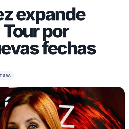
nez expande
 Tour por
uevas fechas
CTURA