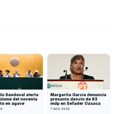
do Sandoval alerta
Margarita García denuncia
plome del noventa
presunto desvío de 93
nto en agave
mdp en Sefader Oaxaca
26
7 AGO 2026