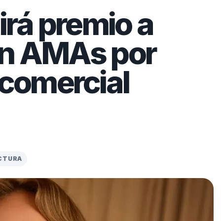
irá premio a
en AMAs por
comercial
ECTURA