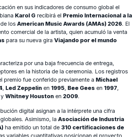
icación en sus indicadores de consumo global el
mbiana
Karol G
recibirá el
Premio Internacional a la
 de los
American Music Awards (AMAs) 2026
. El
nto comercial de la artista, quien acumuló la venta
as
para su nueva gira
Viajando por el mundo
racteriza por una baja frecuencia de entrega,
ptores en la historia de la ceremonia. Los registros
 el premio fue conferido previamente a
Michael
4
,
Led Zeppelin
en
1995
,
Bee Gees
en
1997
,
y
Whitney Houston
en
2009
.
bución digital asignan a la intérprete una cifra
globales. Asimismo, la
Asociación de Industria
A)
ha emitido un total de
310 certificaciones de
tas variables cuantitativas posicionan el proyecto