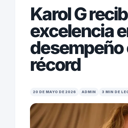
Karol G recib
excelencia 
desempeño 
récord
20 DE MAYO DE 2026
ADMIN
3 MIN DE L