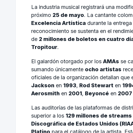
La industria musical registrará una modif
próximo
25 de mayo
. La cantante colo
Excelencia Artística
durante la entrega
reconocimiento se sustenta en el rendimie
de
2 millones de boletos en cuatro dí
Tropitour
.
El galardón otorgado por los
AMAs
se ca
sumando únicamente
ocho artistas
rece
oficiales de la organización detallan que
Jackson
en
1993
,
Rod Stewart
en
199
Aerosmith
en
2001
,
Beyoncé
en
2007
Las auditorías de las plataformas de distri
superior a los
129 millones de streams
Discográfica de Estados Unidos (RIA
Platino
para el catálogo de la artista. Es