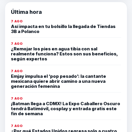
Última hora
7 AGO
Así impacta en tu bolsillo la llegada de Tiendas
3B a Polanco
7 AGO
¿Remojar los pies en agua tibia con sal
realmente funciona? Estos son sus beneficios,
según expertos
7 AGO
Emjay impulsa el ‘pop pesado’: la cantante
mexicana quiere abrir camino a una nueva
generación femenina
7 AGO
¡Batman llega a CDMX! La Expo Caballero Oscuro
tendrá Batimóvil, cosplay y entrada gratis este
fin de semana
7 AGO
¿Por qué Estados Unidos regresa solo a cuatro