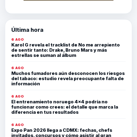
Última hora
6 AGO
Karol G revela el tracklist de No me arrepiento
de sentir tanto: Drake, Bruno Mars y más
estrellas se suman al álbum
6 AGO
Muchos fumadores aún desconocen los riesgos
del tabaco: estudio revela preocupante falta de
información
6 AGO
El entrenamiento noruego 4×4 podría no
funcionar como crees: el detalle que marca la
diferencia en tus resultados
6 AGO
Expo Pan 2026 llega a CDMX: fechas, chefs
invitados, concursos y cómo asistir al gran