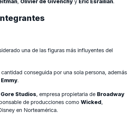
eitman
,
Olivier de Givenchy
y
Eric Esrailian
.
integrantes
iderado una de las figuras más influyentes del
r cantidad conseguida por una sola persona, además
s Emmy
.
 Gore Studios
, empresa propietaria de
Broadway
sponsable de producciones como
Wicked
,
isney en Norteamérica.