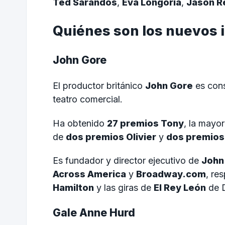
Ted Sarandos
,
Eva Longoria
,
Jason R
Quiénes son los nuevos 
John Gore
El productor británico
John Gore
es cons
teatro comercial.
Ha obtenido
27 premios Tony
, la mayo
de
dos premios Olivier
y
dos premio
Es fundador y director ejecutivo de
John
Across America
y
Broadway.com
, re
Hamilton
y las giras de
El Rey León
de D
Gale Anne Hurd