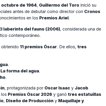
 octubre de 1964
,
Guillermo del Toro
inició su
peciales antes de debutar como director con
Cronos
conocimientos en los
Premios Ariel
.
El laberinto del fauno (2006)
, considerada una de
ástico contemporáneo.
an obtenido
11 premios Óscar
. De ellos,
tres
agua
.
e
La forma del agua
.
cho
.
in
, protagonizada por
Oscar Isaac
y
Jacob
 los
Premios Óscar 2026
y ganó
tres estatuillas
io
,
Diseño de Producción
y
Maquillaje y