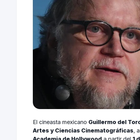
El cineasta mexicano
Guillermo del Tor
Artes y Ciencias Cinematográficas
, 
Academia de Hollywood
a partir del
1 d