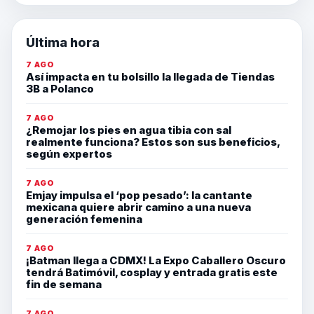
Última hora
7 AGO
Así impacta en tu bolsillo la llegada de Tiendas
3B a Polanco
7 AGO
¿Remojar los pies en agua tibia con sal
realmente funciona? Estos son sus beneficios,
según expertos
7 AGO
Emjay impulsa el ‘pop pesado’: la cantante
mexicana quiere abrir camino a una nueva
generación femenina
7 AGO
¡Batman llega a CDMX! La Expo Caballero Oscuro
tendrá Batimóvil, cosplay y entrada gratis este
fin de semana
7 AGO