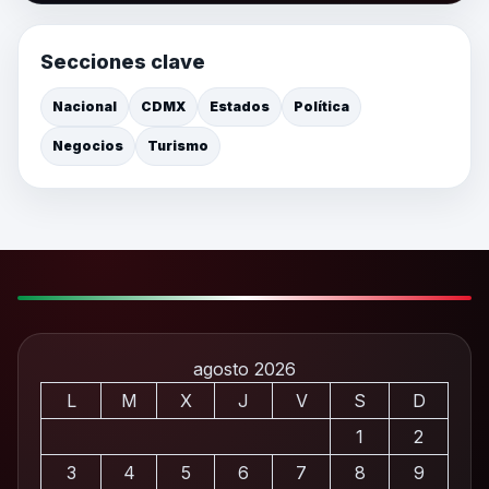
Secciones clave
Nacional
CDMX
Estados
Política
Negocios
Turismo
agosto 2026
L
M
X
J
V
S
D
1
2
3
4
5
6
7
8
9