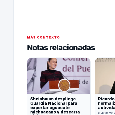
MÁS CONTEXTO
Notas relacionadas
Sheinbaum despliega
Ricardo
Guardia Nacional para
normali
exportar aguacate
activid
michoacano y descarta
6 AGO 20