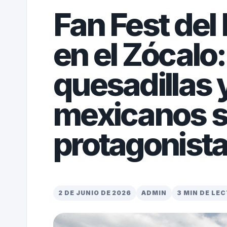
Fan Fest del
en el Zócalo:
quesadillas y
mexicanos s
protagonist
2 DE JUNIO DE 2026
ADMIN
3 MIN DE LE