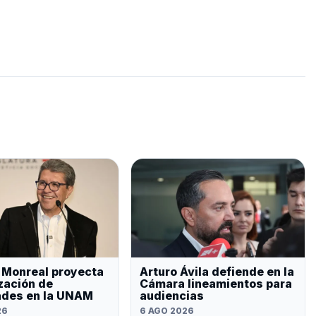
 Monreal proyecta
Arturo Ávila defiende en la
zación de
Cámara lineamientos para
ades en la UNAM
audiencias
26
6 AGO 2026