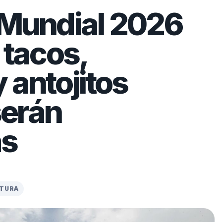
 Mundial 2026
 tacos,
 antojitos
erán
as
CTURA