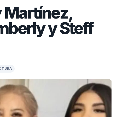
 Martínez,
berly y Steff
ECTURA