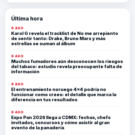
Última hora
6 AGO
Karol G revela el tracklist de No me arrepiento
de sentir tanto: Drake, Bruno Mars y más
estrellas se suman al álbum
6 AGO
Muchos fumadores aún desconocen los riesgos
del tabaco: estudio revela preocupante falta de
información
6 AGO
El entrenamiento noruego 4×4 podría no
funcionar como crees: el detalle que marca la
diferencia en tus resultados
6 AGO
Expo Pan 2026 llega a CDMX: fechas, chefs
invitados, concursos y cómo asistir al gran
evento de la panadería