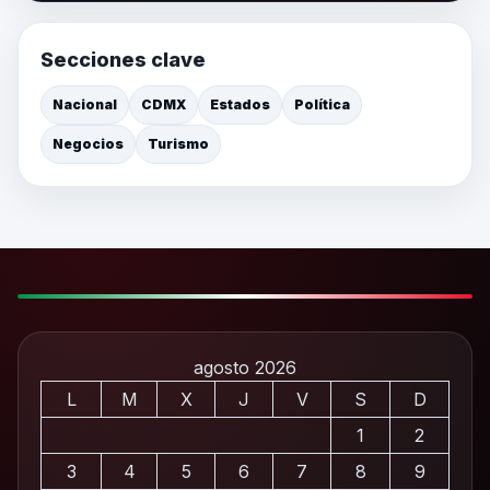
Secciones clave
Nacional
CDMX
Estados
Política
Negocios
Turismo
agosto 2026
L
M
X
J
V
S
D
1
2
3
4
5
6
7
8
9