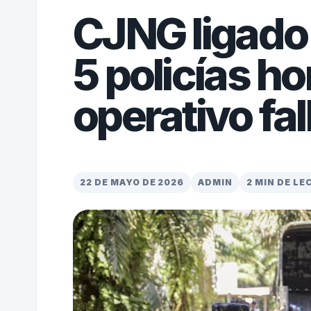
CJNG ligado 
5 policías h
operativo fal
22 DE MAYO DE 2026
ADMIN
2 MIN DE L