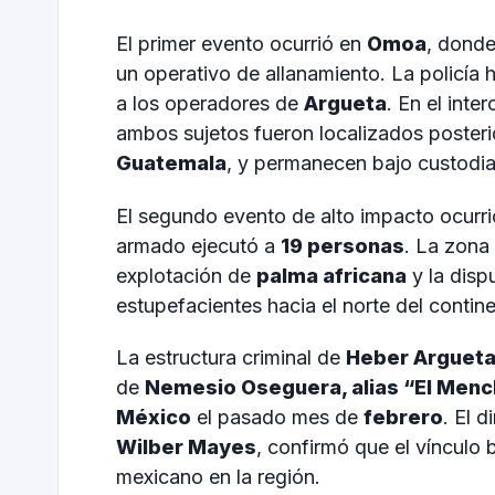
El primer evento ocurrió en
Omoa
, dond
un operativo de allanamiento. La policía 
a los operadores de
Argueta
. En el int
ambos sujetos fueron localizados poster
Guatemala
, y permanecen bajo custodia 
El segundo evento de alto impacto ocurri
armado ejecutó a
19 personas
. La zona 
explotación de
palma africana
y la dispu
estupefacientes hacia el norte del contine
La estructura criminal de
Heber Arguet
de
Nemesio Oseguera, alias “El Men
México
el pasado mes de
febrero
. El 
Wilber Mayes
, confirmó que el vínculo
mexicano en la región.