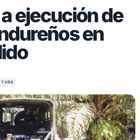
a ejecución de
ondureños en
lido
ECTURA