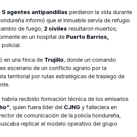
e
5 agentes antipandillas
perdieron la vida durante
hondureña informó que el inmueble servía de refugio
ercambio de fuego,
2 civiles
resultaron muertos;
iormente en un hospital de
Puerto Barrios,
policial.
ó en una finca de
Trujillo
, donde un comando
es escenario de un conflicto agrario por la
ta territorial por rutas estratégicas de trasiego de
nte.
a
habría recibido formación técnica de los emisarios
cho”
, quien fuera líder del
CJNG
y falleciera en
director de comunicación de la policía hondureña,
 buscaba replicar el modelo operativo del grupo