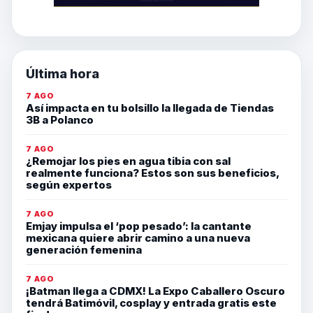
Última hora
7 AGO
Así impacta en tu bolsillo la llegada de Tiendas
3B a Polanco
7 AGO
¿Remojar los pies en agua tibia con sal
realmente funciona? Estos son sus beneficios,
según expertos
7 AGO
Emjay impulsa el ‘pop pesado’: la cantante
mexicana quiere abrir camino a una nueva
generación femenina
7 AGO
¡Batman llega a CDMX! La Expo Caballero Oscuro
tendrá Batimóvil, cosplay y entrada gratis este