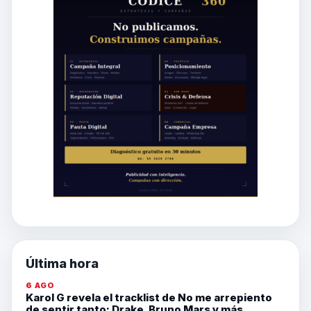
Última hora
6 AGO
Karol G revela el tracklist de No me arrepiento
de sentir tanto: Drake, Bruno Mars y más